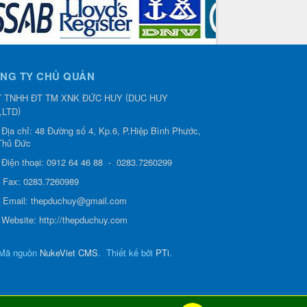
NG TY CHỦ QUẢN
(
 TNHH ĐT TM XNK ĐỨC HUY
DUC HUY
)
,LTD
Địa chỉ:
48 Đường số 4, Kp.6, P.Hiệp Bình Phước,
Thủ Đức
Điện thoại:
0912 64 46 88
-
0283.7260299
0.500 VND
13.500 VND
20.500 VND
20.
Fax:
0283.7260989
CÁCH THÉP
THÉP TẤM CÁN
QUY CÁCH THÉP
BẢNG GI
VUÔNG (Dày)
Email:
thepduchuy@gmail.com
NÓNG
HỘP CHỮ NHẬT...
M
Website:
http://thepduchuy.com
Mã nguồn
NukeViet CMS
.
Thiết kế bởi
PTi
.