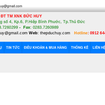
huy@gmail.com
 ĐT TM XNK ĐỨC HUY
 số 4, Kp.6, P.Hiệp Bình Phước, Tp.Thủ Đức
83.7260299
-
Fax
: 0283.7260989
huy@gmail.com
Web
:
thepduchuy.com
Hotline
:
0912 64
Ụ
TIN TỨC
ĐIỀU KHOẢN & MUA HÀNG
THỐNG KÊ
LIÊN H