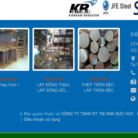
KOREAN
CÔ
CTY
CO.
Tp.
20.000 VND
185.000 VND
20.000 VND
2
Thép hình I
LÁP ĐỒNG THAU,
THÉP TRÒN ĐẶC -
QUY 
LÁP ĐỒNG ĐỎ,...
LÁP TRÒN ĐẶC
HỘP 
© Bản quyền thuộc về
CÔNG TY TNHH ĐT TM XNK ĐỨC HUY
.
|
Điều khoản sử dụng