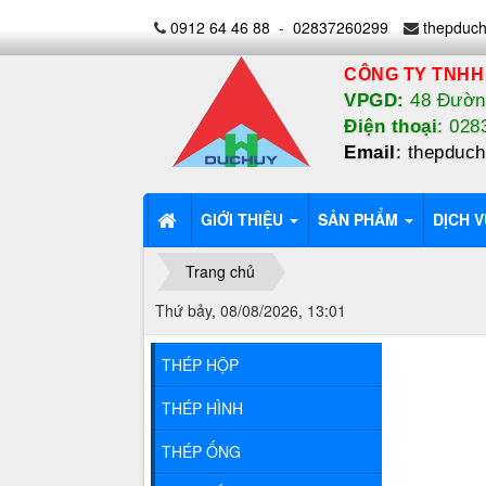
0912 64 46 88
-
02837260299
thepduc
CÔNG TY TNHH
VPGD:
48 Đường
Điện thoại
: 02
Email
:
thepduc
GIỚI THIỆU
SẢN PHẨM
DỊCH V
Trang chủ
Thứ bảy, 08/08/2026, 13:01
THÉP HỘP
THÉP HÌNH
THÉP ỐNG