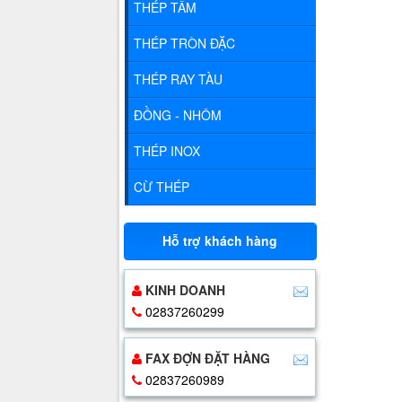
THÉP TẤM
THÉP TRÒN ĐẶC
THÉP RAY TÀU
ĐỒNG - NHÔM
THÉP INOX
CỪ THÉP
Hỗ trợ khách hàng
KINH DOANH
02837260299
FAX ĐỢN ĐẶT HÀNG
02837260989