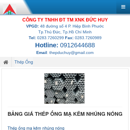
CÔNG TY TNHH ĐT TM XNK ĐỨC HUY
VPGD:
48 đường số 4 P. Hiệp Bình Phước
Tp.Thủ Đức, Tp.Hồ Chí Minh
Tel:
0283.7260299
Fax:
0283.7260989
Hotline:
0912644688
Email
:
thepduchuy@gmail.com
Thép Ống
BẢNG GIÁ THÉP ỐNG MẠ KẼM NHÚNG NÓNG
Thép ống mạ kẽm nhúng nóng