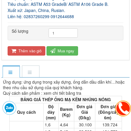
Tiêu chuẩn: ASTM A53 GradeB/ ASTM A106 Grade B.
Xuất xứ: Japan, China, Rusian.
Liên hệ: 02837260299 0912644688
Số lượng
Thêm vào giỏ
Mua ngay
Ứng dụng: ứng dụng trong xây dựng, ống dẫn dầu dẫn khí…hoặc
theo nhu cầu sử dụng của quý khách hàng.
Quý cách sản phẩm : xem chi tiết bảng tra
BẢNG GIÁ THÉP ỐNG MẠ KẼM NHÚNG NÓNG
Độ
Đơn giá
Đơn giá
Barem
Quy cách
dày
Giá
(Đồng/cây
(Kg)
(mm)
(Đ/kg)
6m)
1,6
4,64
30.100
139.724