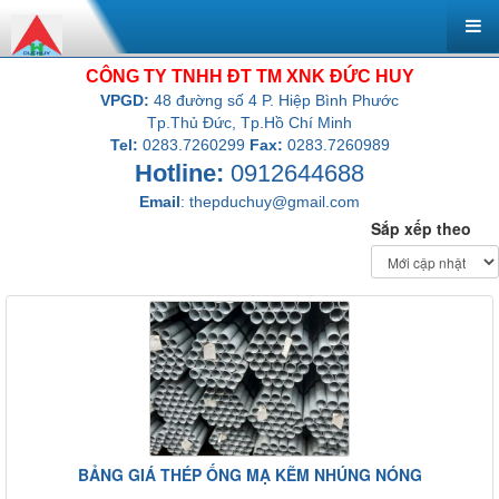
CÔNG TY TNHH ĐT TM XNK ĐỨC HUY
VPGD:
48 đường số 4 P. Hiệp Bình Phước
Tp.Thủ Đức, Tp.Hồ Chí Minh
Tel:
0283.7260299
Fax:
0283.7260989
Hotline:
0912644688
Email
:
thepduchuy@gmail.com
Sắp xếp theo
BẢNG GIÁ THÉP ỐNG MẠ KẼM NHÚNG NÓNG