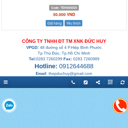
Code:
TĐH000025
50.000 VND
Đặt hàng
Yêu thích
CÔNG TY TNHH ĐT TM XNK ĐỨC HUY
VPGD:
48 đường số 4 P.Hiệp Bình Phước
Tp.Thủ Đức, Tp.Hồ Chí Minh
Tel:
0283.7260299
Fax:
0283.7260989
Hotline:
0912644688
Email
:
thepduchuy@gmail.com