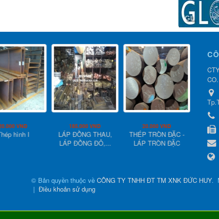
GL
CÔ
CTY
CO.
Tp.
20.000 VND
185.000 VND
20.000 VND
2
Thép hình I
LÁP ĐỒNG THAU,
THÉP TRÒN ĐẶC -
QUY 
LÁP ĐỒNG ĐỎ,...
LÁP TRÒN ĐẶC
HỘP 
© Bản quyền thuộc về
CÔNG TY TNHH ĐT TM XNK ĐỨC HUY
.
|
Điều khoản sử dụng