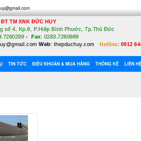
huy@gmail.com
 ĐT TM XNK ĐỨC HUY
 số 4, Kp.6, P.Hiệp Bình Phước, Tp.Thủ Đức
83.7260299
-
Fax
: 0283.7260989
huy@gmail.com
Web
:
thepduchuy.com
Hotline
:
0912 64
Ụ
TIN TỨC
ĐIỀU KHOẢN & MUA HÀNG
THỐNG KÊ
LIÊN H