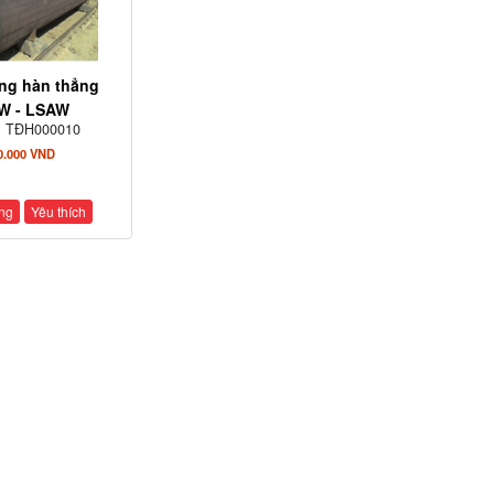
ng hàn thẳng
W - LSAW
:
TĐH000010
0.000 VND
ng
Yêu thích