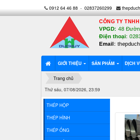
0912 64 46 88
-
02837260299
thepduc
CÔNG TY TNHH
VPGD:
48 Đường
Điện thoại
: 02
Email
:
thepduc
GIỚI THIỆU
SẢN PHẨM
DỊCH V
Trang chủ
Thứ sáu, 07/08/2026, 23:59
THÉP HỘP
THÉP HÌNH
THÉP ỐNG