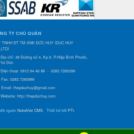
NG TY CHỦ QUẢN
(
 TNHH ĐT TM XNK ĐỨC HUY
DUC HUY
)
,LTD
Địa chỉ:
48 Đường số 4, Kp.6, P.Hiệp Bình Phước,
Thủ Đức
Điện thoại:
0912 64 46 88
-
0283.7260299
0.500 VND
13.500 VND
20.500 VND
20.
Fax:
0283.7260989
CÁCH THÉP
THÉP TẤM CÁN
QUY CÁCH THÉP
BẢNG GI
VUÔNG (Dày)
Email:
thepduchuy@gmail.com
NÓNG
HỘP CHỮ NHẬT...
M
Website:
http://thepduchuy.com
Mã nguồn
NukeViet CMS
.
Thiết kế bởi
PTi
.