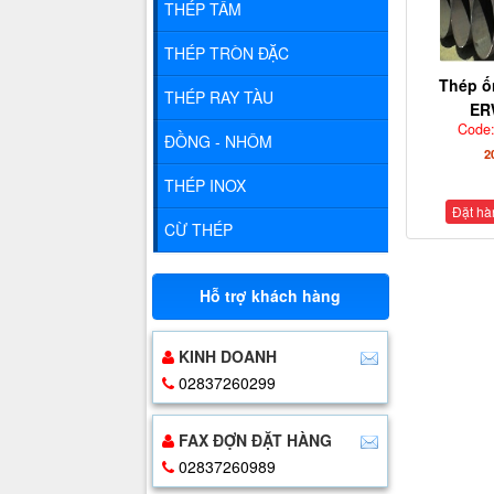
THÉP TẤM
THÉP TRÒN ĐẶC
Thép ố
THÉP RAY TÀU
ER
Code
ĐỒNG - NHÔM
2
THÉP INOX
Đặt hà
CỪ THÉP
Hỗ trợ khách hàng
KINH DOANH
02837260299
FAX ĐỢN ĐẶT HÀNG
02837260989